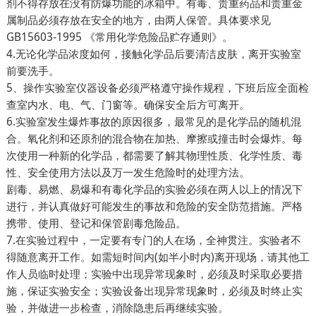
剂不得存放在没有防爆功能的冰箱中。有毒、贵重药品和贵重金
属制品必须存放在安全的地方，由两人保管。具体要求见
GB15603-1995 《常用化学危险品贮存通则》。
4.无论化学品浓度如何，接触化学品后要清洁皮肤，离开实验室
前要洗手。
5、操作实验室仪器设备必须严格遵守操作规程，下班后应全面检
查室内水、电、气、门窗等。确保安全后方可离开。
6.实验室发生爆炸事故的原因很多，最常见的是化学品的随机混
合。氧化剂和还原剂的混合物在加热、摩擦或撞击时会爆炸。每
次使用一种新的化学品，都需要了解其物理性质、化学性质、毒
性、安全使用方法以及万一发生危险时的处理方法。
剧毒、易燃、易爆和有毒化学品的实验必须在两人以上的情况下
进行，并认真做好可能发生的事故和危险的安全防范措施。严格
携带、使用、登记和保管剧毒危险品。
7.在实验过程中，一定要有专门的人在场，全神贯注。实验者不
得随意离开工作。如需短时间内(如半小时内)离开现场，请其他工
作人员临时处理；实验中出现异常现象时，必须及时采取必要措
施，保证实验安全；实验设备出现异常现象时，必须及时终止实
验，并做进一步检查，消除隐患后再继续实验。