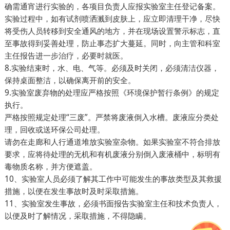
确需通宵进行实验的，各项目负责人应报实验室主任登记备案。
实验过程中，如有试剂喷洒溅到皮肤上，应立即清理干净，尽快
将受伤人员转移到安全通风的地方，并在现场设置警示标志，直
至事故得到妥善处理，防止事态扩大蔓延。同时，向主管和科室
主任报告进一步治疗，必要时就医。
8.实验结束时，水、电、气等。必须及时关闭，必须清洁仪器，
保持桌面整洁，以确保离开前的安全。
9.实验室废弃物的处理应严格按照《环境保护暂行条例》的规定
执行。
严格按照规定处理“三废”。严禁将废液倒入水槽。废液应分类处
理，回收或送环保公司处理。
请勿在走廊和人行通道堆放实验室杂物。如果实验室不符合排放
要求，应将待处理的无机和有机废液分别倒入废液桶中，标明有
毒物质名称，并方便遮盖。
10、实验室人员必须了解其工作中可能发生的事故类型及其救援
措施，以便在发生事故时及时采取措施。
11、实验室发生事故，必须书面报告实验室主任和技术负责人，
以便及时了解情况，采取措施，不得隐瞒。