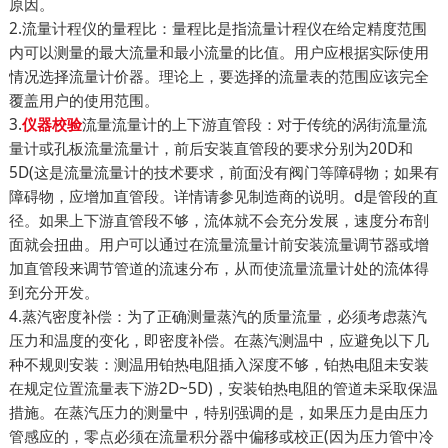
原因。
2.流量计程仪的量程比：量程比是指流量计程仪在给定精度范围
内可以测量的最大流量和最小流量的比值。用户应根据实际使用
情况选择流量计价器。理论上，要选择的流量表的范围应该完全
覆盖用户的使用范围。
3.
流量流量计的上下游直管段：对于传统的涡街流量流
仪器校验
量计或孔板流量流量计，前后安装直管段的要求分别为20D和
5D(这是流量流量计的技术要求，前面没有阀门等障碍物；如果有
障碍物，应增加直管段。详情请参见制造商的说明。d是管段的直
径。如果上下游直管段不够，流体就不会充分发展，速度分布剖
面就会扭曲。用户可以通过在流量流量计前安装流量调节器或增
加直管段来调节管道的流速分布，从而使流量流量计处的流体得
到充分开发。
4.蒸汽密度补偿：为了正确测量蒸汽的质量流量，必须考虑蒸汽
压力和温度的变化，即密度补偿。在蒸汽测温中，应避免以下几
种不规则安装：测温用铂热电阻插入深度不够，铂热电阻未安装
在规定位置流量表下游2D~5D)，安装铂热电阻的管道未采取保温
措施。在蒸汽压力的测量中，特别强调的是，如果压力是由压力
管感应的，零点必须在流量积分器中偏移或校正(因为压力管中冷