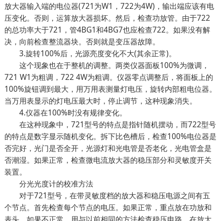
放大器输入端的电位器(721为W1，722为4W)，输出端应该有电
压变化。否则，运算放大器损坏。然后，检查功放管。由于722
的总功率大于721，管4BG1和4BG7也应检查722。如果没有解
决，向前检查整流器块。否则就是变压器故障。
3.旋转100%后，光源亮度变化不大(其余正常)。
这个现象也在于整机的调整。两类仪器面板100%为微调，
721 W1为粗调，722 4W为粗调。仪器零点调整后，将面板上的
100%旋钮调到最大，用万用表测量灯电压，旋转内部粗电位器。
当万用表显示的灯电压最大时，停止调节，这种现象消失。
4.仪器在100%时没有规律变化。
在这种现象中，721型号的特点是指针随机摆动，而722型号
的特点是数字显示随机变化。拆下比色槽后，检查100%电位器是
否完好，光门是否全开，光源灯和光电管是否老化，光电管盒是
否潮湿。如果正常，检查微电流放大器的稳压部分和灵敏度开关
装置。
分光光度计的校准方法
对于721型号，在带灵敏度档的放大器和稳压电源之间有五
个节点。首先检查每个节点的电压。如果正常，重点放在功放和
表头。如果不正常，用与以前相同的方法检查稳压电路。在放大