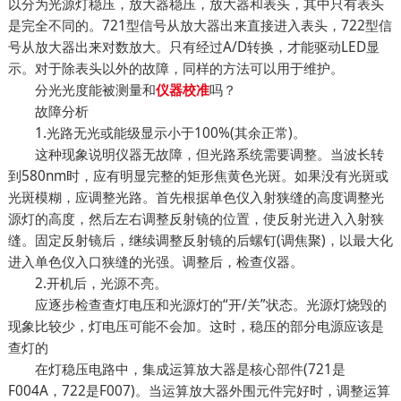
以分为光源灯稳压，放大器稳压，放大器和表头，其中只有表头
是完全不同的。721型信号从放大器出来直接进入表头，722型信
号从放大器出来对数放大。只有经过A/D转换，才能驱动LED显
示。对于除表头以外的故障，同样的方法可以用于维护。
分光光度能被测量和
吗？
仪器校准
故障分析
1.光路无光或能级显示小于100%(其余正常)。
这种现象说明仪器无故障，但光路系统需要调整。当波长转
到580nm时，应有明显完整的矩形焦黄色光斑。如果没有光斑或
光斑模糊，应调整光路。首先根据单色仪入射狭缝的高度调整光
源灯的高度，然后左右调整反射镜的位置，使反射光进入入射狭
缝。固定反射镜后，继续调整反射镜的后螺钉(调焦聚)，以最大化
进入单色仪入口狭缝的光强。调整后，检查仪器。
2.开机后，光源不亮。
应逐步检查查灯电压和光源灯的“开/关”状态。光源灯烧毁的
现象比较少，灯电压可能不会加。这时，稳压的部分电源应该是
查灯的
在灯稳压电路中，集成运算放大器是核心部件(721是
F004A，722是F007)。当运算放大器外围元件完好时，调整运算