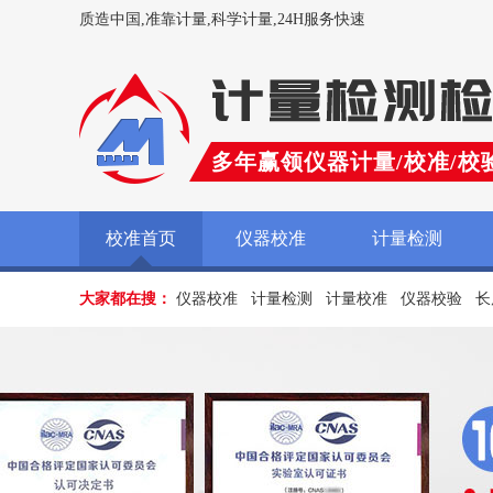
质造中国,准靠计量,科学计量,24H服务快速
多年赢领仪器计量/校准/校
校准首页
仪器校准
计量检测
大家都在搜：
仪器校准
计量检测
计量校准
仪器校验
长