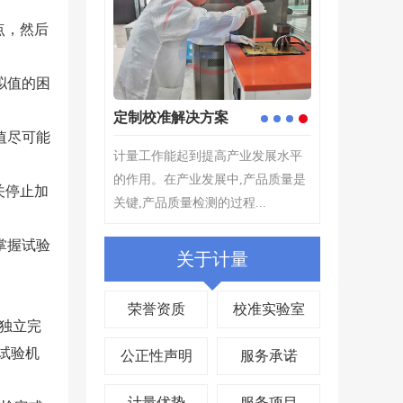
点，然后
拟值的困
仪器校准
计量检测
1
2
3
4
值尽可能
仪器校准是仪器设备管理中非常重
计量检测---根
要的环节,评定测量装置的示值误差,
择原则,为确定
关停止加
确保量值准确,其目的在...
所指示的量值...
掌握试验
关于计量
荣誉资质
校准实验室
人独立完
试验机
公正性声明
服务承诺
计量优势
服务项目