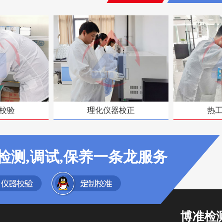
校验
理化仪器校正
热
检测,调试,保养一条龙服务
博准检