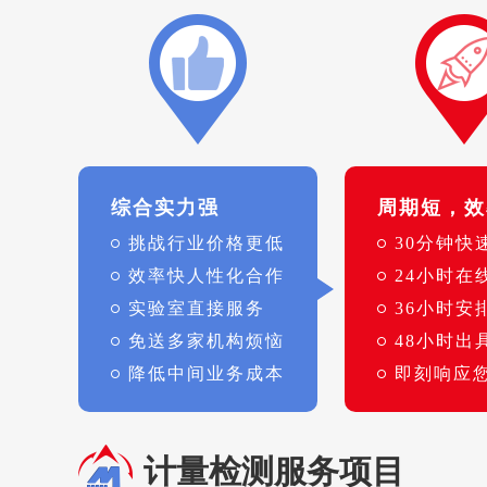
综合实力强
周期短，效
挑战行业价格更低
30分钟快
效率快人性化合作
24小时在
实验室直接服务
36小时安
免送多家机构烦恼
48小时出
降低中间业务成本
即刻响应
计量检测服务项目