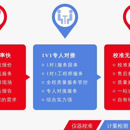
率快
1V1专人对接
校准
速报价
1对1服务跟单
校准
线服务
1对1工程师服务
售后
排现场
全程质量服务管控
质量
具报告
专人对接服务
一站
您的需求
综合实力强
自有
仪器校准
计量检测