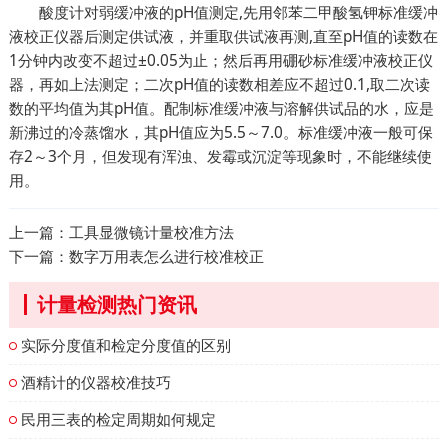
酸度计对弱缓冲液的pH值测定,先用邻苯二甲酸氢钾标准缓冲
液校正仪器后测定供试液，并重取供试液再测,直至pH值的读数在
1分钟内改变不超过±0.05为止；然后再用硼砂标准缓冲液校正仪
器，再如上法测定；二次pH值的读数相差应不超过0.1,取二次读
数的平均值为其pH值。配制标准缓冲液与溶解供试品的水，应是
新沸过的冷蒸馏水，其pH值应为5.5～7.0。标准缓冲液一般可保
存2～3个月，但发现有浑浊、发霉或沉淀等现象时，不能继续使
用。
上一篇：
工具显微镜计量校准方法
下一篇：
数字万用表怎么进行校准校正
计量检测热门资讯
实际分度值和检定分度值的区别
酒精计的仪器校准技巧
民用三表的检定周期如何规定