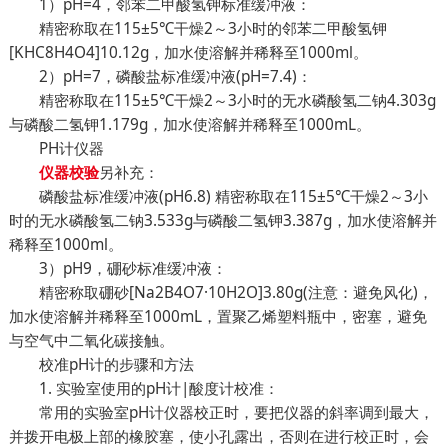
1）pH=4，邻苯二甲酸氢钾标准缓冲液：
精密称取在115±5℃干燥2～3小时的邻苯二甲酸氢钾
[KHC8H4O4]10.12g，加水使溶解并稀释至1000ml。
2）pH=7，磷酸盐标准缓冲液(pH=7.4)：
精密称取在115±5℃干燥2～3小时的无水磷酸氢二钠4.303g
与磷酸二氢钾1.179g，加水使溶解并稀释至1000mL。
PH计仪器
另补充：
仪器校验
磷酸盐标准缓冲液(pH6.8) 精密称取在115±5℃干燥2～3小
时的无水磷酸氢二钠3.533g与磷酸二氢钾3.387g，加水使溶解并
稀释至1000ml。
3）pH9，硼砂标准缓冲液：
精密称取硼砂[Na2B4O7·10H2O]3.80g(注意：避免风化)，
加水使溶解并稀释至1000mL，置聚乙烯塑料瓶中，密塞，避免
与空气中二氧化碳接触。
校准pH计的步骤和方法
1. 实验室使用的pH计|酸度计校准：
常用的实验室pH计仪器校正时，要把仪器的斜率调到最大，
并拨开电极上部的橡胶塞，使小孔露出，否则在进行校正时，会