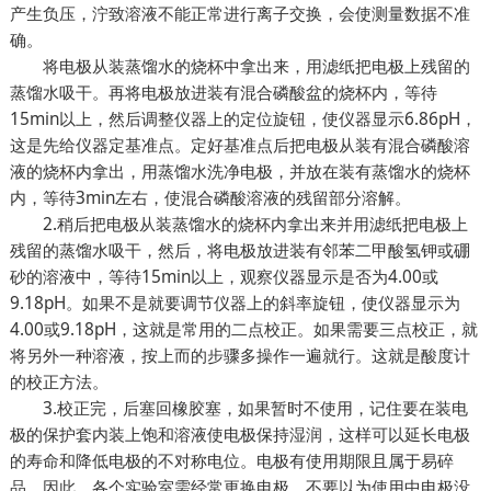
产生负压，泞致溶液不能正常进行离子交换，会使测量数据不准
确。
将电极从装蒸馏水的烧杯中拿出来，用滤纸把电极上残留的
蒸馏水吸干。再将电极放进装有混合磷酸盆的烧杯内，等待
15min以上，然后调整仪器上的定位旋钮，使仪器显示6.86pH，
这是先给仪器定基准点。定好基准点后把电极从装有混合磷酸溶
液的烧杯内拿出，用蒸馏水洗净电极，并放在装有蒸馏水的烧杯
内，等待3min左右，使混合磷酸溶液的残留部分溶解。
2.稍后把电极从装蒸馏水的烧杯内拿出来并用滤纸把电极上
残留的蒸馏水吸干，然后，将电极放进装有邻苯二甲酸氢钾或硼
砂的溶液中，等待15min以上，观察仪器显示是否为4.00或
9.18pH。如果不是就要调节仪器上的斜率旋钮，使仪器显示为
4.00或9.18pH，这就是常用的二点校正。如果需要三点校正，就
将另外一种溶液，按上而的步骤多操作一遍就行。这就是酸度计
的校正方法。
3.校正完，后塞回橡胶塞，如果暂时不使用，记住要在装电
极的保护套内装上饱和溶液使电极保持湿润，这样可以延长电极
的寿命和降低电极的不对称电位。电极有使用期限且属于易碎
品，因此，各个实验室需经常更换电极，不要以为使用中电极没