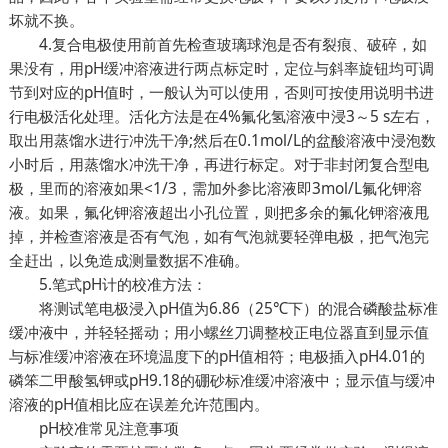
坏就不换。
4.复合电极使用前首先检查玻璃球泡是否有裂痕、破碎，如
果没有，用pH缓冲溶液进行两点标定时，定位与斜率旋钮均可调
节到对应的pH值时，一般认为可以使用，否则可按使用说明书进
行电极活化处理。活化方法是在4%氟化氢溶液中浸3～5 s左右，
取出用蒸馏水进行冲洗干净;然后在0.1mol/L的盆酸溶液中浸泡数
小时后，用蒸馏水冲洗干净，再进行标定。对于非封闭复合型电
极，里而的溶液如果<1/3，需加外参比溶液即3mol/L氟化钾溶
液。如果，氟化钾溶液超出小孔位置，则把多余的氟化钾溶液甩
掉，并检查溶液是否有气泡，如有气泡就要轻弹电极，把气泡完
全赶出，以免造成测量数据不准确。
5.笔式pH计的校准方法：
将测试笔电极浸入pH值为6.86（25℃下）的混合磷酸盐标准
缓冲液中，并轻轻摇动；用小螺丝刀调整校正电位器直到显示值
与标准缓冲溶液在环境温度下的pH值相符；电极插入pH4.01的
磷笨二甲酸氢钾或pH9.18的硼砂标准缓冲溶液中；显示值与缓冲
溶液的pH值相比应在误差允许范围内。
pH校准常见注意事项