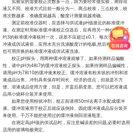
实验室的需要校正次数多一点，因为要经常做实验，测得溶
液又不同。校准方式目前一般分为一、两点校准，三点校准，校
准次数越多，准确度就越高，酸度计测量就越准确。
测定前校准仪器时，应选择与供试液pH值接近的标准缓冲
液。在测定时用标准缓冲液校正仪器后，应再用另一种pH值相差
约3的标准缓冲液核对一次，误差不应超过±0.1。每次更换标准缓
冲液或供试液前，应用水充分洗涤酸度计的电极,然后将水吸尽，
也可用所换的标准缓冲液或供试液洗涤。
校正pH探头，用两种缓冲溶液就够了。如果待测样品偏酸
性，请中pH为4和7的缓冲溶液校正探头，如果待测样品偏碱性，
请用pH为7和10的缓冲液来校正。缓冲溶液有粉末状的冲剂和溶
液成品出售。冲剂具有保存时间长、经济的优点，但就是不方
便。溶液成品使用方便，但是，开盖后易变质。您可以把溶液成
品用小烧杯分装开来使用。
如果您使用粉状冲剂，校正前请用50ml去离子水配成缓冲
液。缓冲溶液用于校正后就应该倒掉。因此缓冲液成品应分装开
来使用。千万不能把使用过的缓冲液倒回溶液瓶里。
在测定高pH值的供试品时，应注意碱误差的问题,必要时选用
适用的玻璃电极测定。