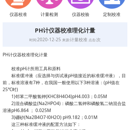
仪器校准
计量检测
仪器校验
定制校准
PH计仪器校准理化计量
2020-12-25
计量校准
次
时间:
来源:
点击:
PH计仪器校准理化计量
校准pH计所用工具和原料
标准缓冲液（应选择与供试液pH值接近的标准缓冲液），目
前，标准溶液有7种，在我国一般使用以下3种溶液：(pH值在
25℃时)
1)邻苯二甲酸氢钾(KHC8H4O4)pH4.003；0.05M
2)混合磷酸盐(Na2HPO4)：磷酸二氢钾和磷酸氢二钠混合盐
溶液pH6.864 ； 0.025M
3)硼砂(Na2B4O7·l0H2O) pH9.182；0.01M
这三种标准缓冲液的配置方法如下：